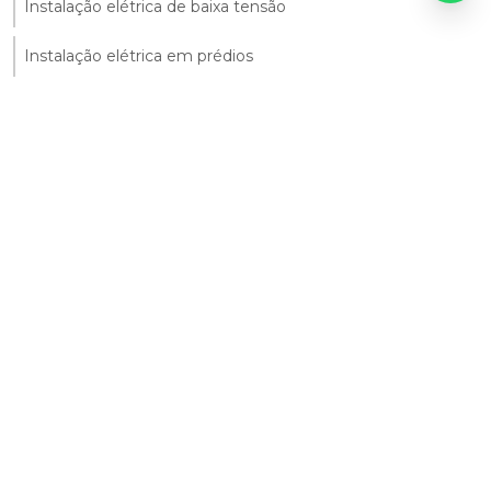
Instalação elétrica de baixa tensão
Instalação elétrica em prédios
Instalação elétrica industrial
Instalação elétrica monofásica
Instalação elétrica predial
Instalação elétrica trifásica
Manutenção corretiva de instalações elétricas
Manutenção corretiva de ti
Manutenção de cabeamento estruturado
Manutenção de cftv