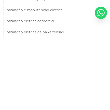
Instalação e manutenção elétrica
Instalação elétrica comercial
Instalação elétrica de baixa tensão
Instalação elétrica em prédios
Instalação elétrica industrial
Instalação elétrica monofásica
Instalação elétrica predial
Instalação elétrica trifásica
Manutenção corretiva de instalações elétricas
Manutenção corretiva de ti