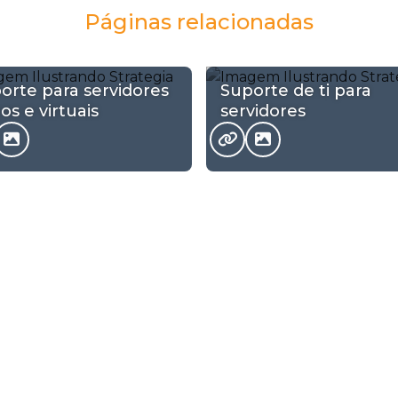
Páginas relacionadas
orte para servidores
Suporte de ti para
cos e virtuais
servidores
a atende Virtualização de servidores
Zona Sul
Zona Leste
drianópolis
Aleixo
São Geraldo
Amazonino Mendes
Colônia Santo